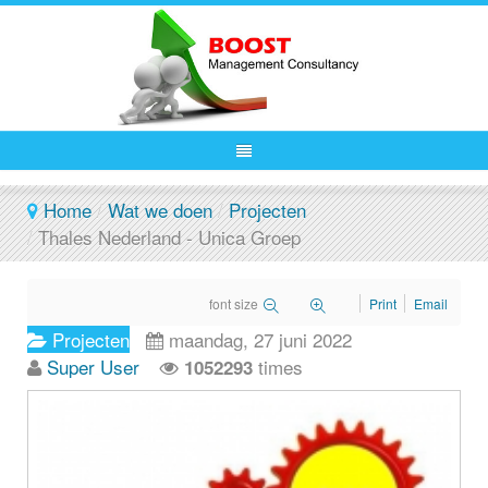
Home
/
Wat we doen
/
Projecten
/
Thales Nederland - Unica Groep
font size
Print
Email
Projecten
maandag, 27 juni 2022
Super User
times
1052293