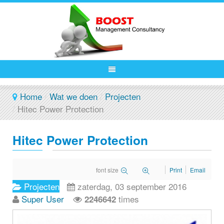
Home
/
Wat we doen
/
Projecten
/
Hitec Power Protection
Hitec Power Protection
font size
Print
Email
Projecten
zaterdag, 03 september 2016
Super User
times
2246642