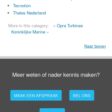
Tecnotion
Thales Nederland
More in this category:
« Opra Turbines
Koninklijke Marine »
Naar boven
Meer weten of nader kennis maken?
MAAK EEN AFSPRAAK
BEL ONS