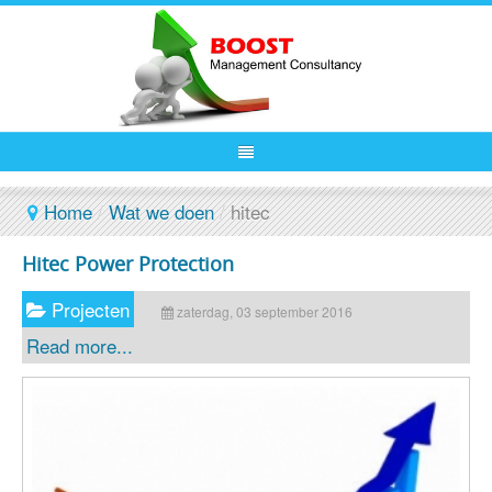
Home
/
Wat we doen
/
hitec
Hitec Power Protection
Projecten
zaterdag, 03 september 2016
Read more...