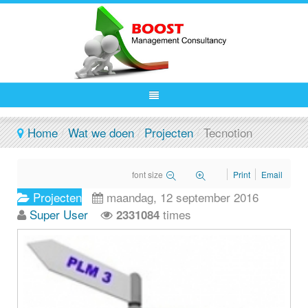
Home
/
Wat we doen
/
Projecten
/
Tecnotion
font size
Print
Email
Projecten
maandag, 12 september 2016
Super User
times
2331084