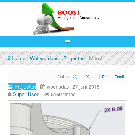
Home
/
Wat we doen
/
Projecten
/
Marel
font size
Print
Email
Projecten
woensdag, 27 juni 2018
Super User
times
5160