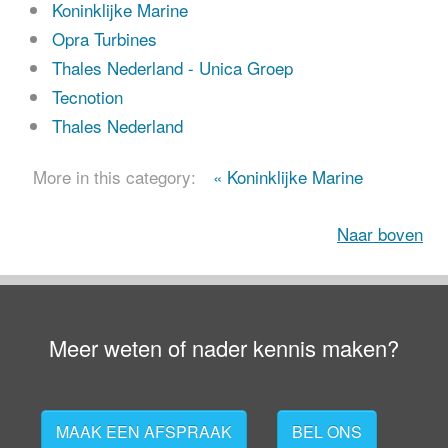
Koninklijke Marine
Opra Turbines
Thales Nederland - Unica Groep
Tecnotion
Thales Nederland
More in this category:
« Koninklijke Marine
Naar boven
Meer weten of nader kennis maken?
MAAK EEN AFSPRAAK
BEL ONS