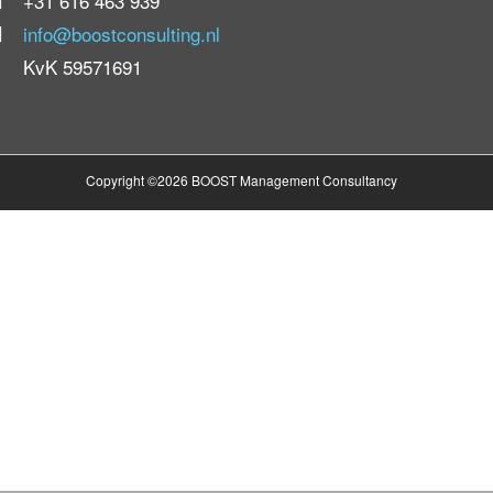
+31 616 463 939
info@boostconsulting.nl
KvK 59571691
Copyright ©2026 BOOST Management Consultancy