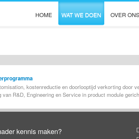
HOME
WAT WE DOEN
OVER ON
ORGANISATIE DOORLICHTING
OVER BOOST
PROCES OPTIMALISATIE
KENNIS PARTN
INFORMATIE MANAGEMENT
VACATURES
eterprogramma
PROJECT MANAGEMENT
omisation, kostenreductie en doorlooptijd verkorting door 
van R&D, Engineering en Service in product module gericht
nader kennis maken?