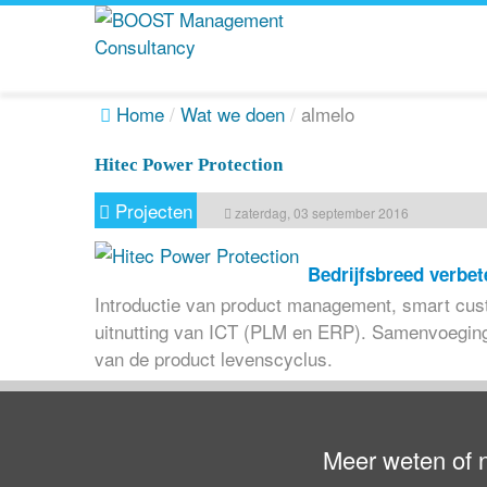
Home
/
Wat we doen
/
almelo
Hitec Power Protection
Projecten
zaterdag, 03 september 2016
Bedrijfsbreed verb
Introductie van product management, smart cust
uitnutting van ICT (PLM en ERP). Samenvoeging 
van de product levenscyclus.
Meer weten of 