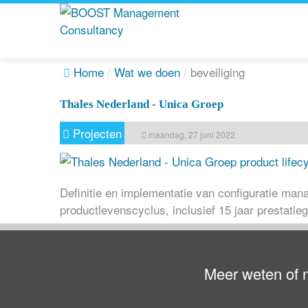
Home
/
Wat we doen
/
beveiliging
Thales Nederland - Unica Groep
Projecten
maandag, 27 juni 2022
Definitie en implementatie van configuratie ma
productlevenscyclus, inclusief 15 jaar prestatie
Meer weten of 