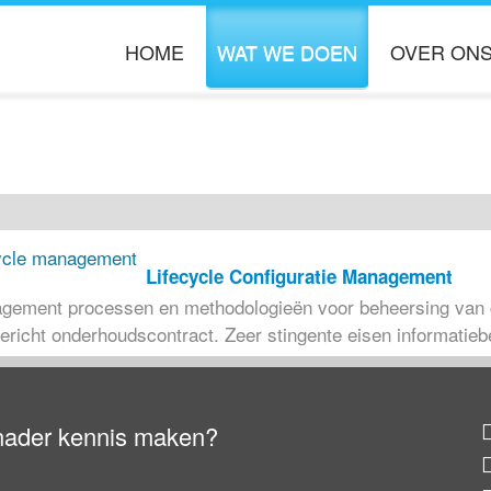
HOME
WAT WE DOEN
OVER ON
ORGANISATIE DOORLICHTING
OVER BOOST
PROCES OPTIMALISATIE
KENNIS PARTN
INFORMATIE MANAGEMENT
VACATURES
PROJECT MANAGEMENT
Lifecycle Configuratie Management
nagement processen en methodologieën voor beheersing van g
gericht onderhoudscontract. Zeer stingente eisen informatiebe
nader kennis maken?