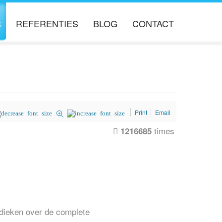
S
REFERENTIES
BLOG
CONTACT
ERS
Print
Email
times
1216685
dieken over de complete