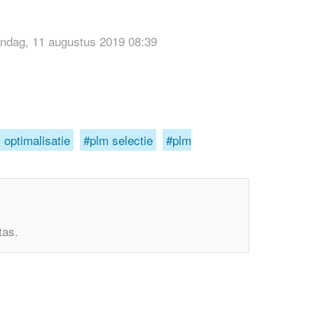
ondag, 11 augustus 2019 08:39
 optimalisatie
plm selectie
plm
tas.