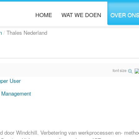
HOME
WAT WE DOEN
OVER ON
n
/
Thales Nederland
ORGANISATIE DOORLICHTING
OVER BOOST
PROCES OPTIMALISATIE
KENNIS PARTN
font size
INFORMATIE MANAGEMENT
VACATURES
per User
PROJECT MANAGEMENT
d door Windchill. Verbetering van werkprocessen en- metho