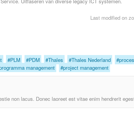
 Service. Uitfaseren van diverse legacy ICT systemen.
Last modified on z
t
PLM
PDM
Thales
Thales Nederland
proces
programma management
project management
stie non lacus. Donec laoreet est vitae enim hendrerit eges