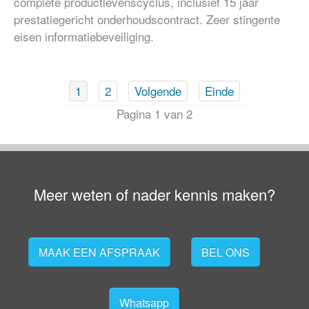
complete productlevenscyclus, inclusief 15 jaar
prestatiegericht onderhoudscontract. Zeer stingente
eisen informatiebeveiliging.
1
2
Volgende
Einde
Pagina 1 van 2
Meer weten of nader kennis maken?
MAAK EEN AFSPRAAK
BEL ONS
Whatsapp