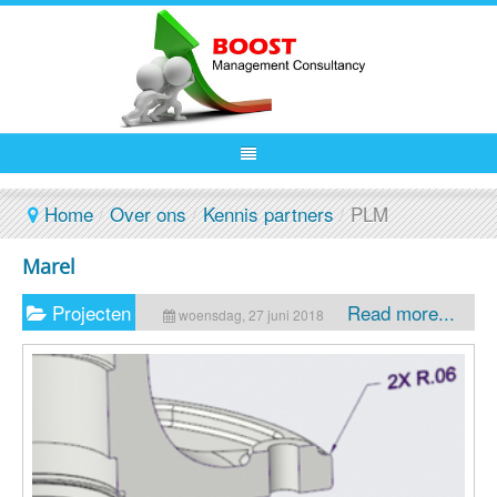
Home
/
Over ons
/
Kennis partners
/
PLM
Marel
Projecten
Read more...
woensdag, 27 juni 2018