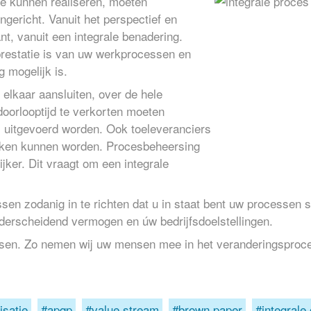
te kunnen realiseren, moeten
ngericht. Vanuit het perspectief en
t, vanuit een integrale benadering.
prestatie is van uw werkprocessen en
g mogelijk is.
lkaar aansluiten, over de hele
oorlooptijd te verkorten moeten
el uitgevoerd worden. Ook toeleveranciers
okken kunnen worden. Procesbeheersing
ijker. Dit vraagt om een integrale
zodanig in te richten dat u in staat bent uw processen snel
derscheidend vermogen en úw bedrijfsdoelstellingen.
sen. Zo nemen wij uw mensen mee in het veranderingsproc
isatie
apqp
value stream
brown paper
integrale 