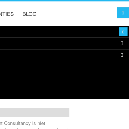
NTIES
BLOG
 hendrerit egestas.
 Consultancy is niet