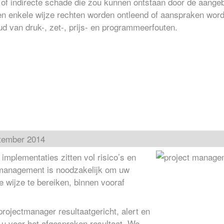
e of indirecte schade die zou kunnen ontstaan door de aange
n enkele wijze rechten worden ontleend of aanspraken word
d van druk-, zet-, prijs- en programmeerfouten.
tember 2014
implementaties zitten vol risico’s en
ctmanagement is noodzakelijk om uw
te wijze te bereiken, binnen vooraf
rojectmanager resultaatgericht, alert en
u voor het afgesproken resultaat. We