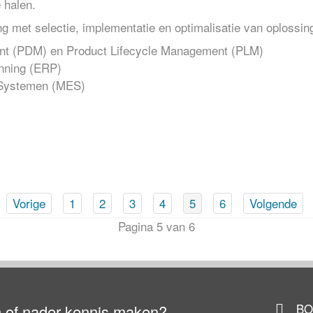
 halen.
g met selectie, implementatie en optimalisatie van oplossin
t (PDM) en Product Lifecycle Management (PLM)
nning (ERP)
 Systemen (MES)
Vorige
1
2
3
4
5
6
Volgende
Pagina 5 van 6
BO
 of nader kennis maken?