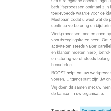
Om strategische doelstellingen 
bedrijfsprocessen optimaal zijn i
toegevoegde waarde voor de klan
Meetbaar, zodat u weet wat de 
continue verbetering en bijsturin
Werkprocessen moeten goed op e
voortbrengingsketen heen. Om d
activiteiten steeds vaker parall
en klanten moeten hierbij betr
en -sturing wordt steeds belangr
benadering.
BOOST helpt om uw werkprocessen 
voeren. Uitgangspunt zijn úw on
Wij doen dit samen met uw men
de kansen in uw organisatie.
proces optimal
Tagged under