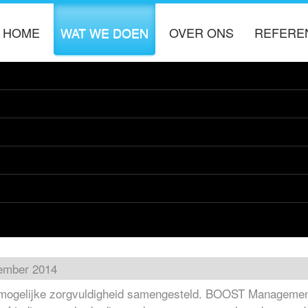
HOME
WAT WE DOEN
OVER ONS
REFERE
ORGANISATIE DOORLICHTING
OVER BOOST
PROCES OPTIMALISATIE
KENNIS PARTNERS
CONTACT
INFORMATIE MANAGEMENT
VACATURES
User
PROJECT MANAGEMENT
avida vel, molestie non lacus. Donec laoreet est vitae enim
ember 2014
 mogelijke zorgvuldigheid samengesteld. BOOST Management